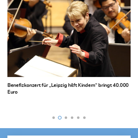
enefizkonzert für „Leipzig hilft Kindern“ bringt 40.000
uro
Gart
Mölk